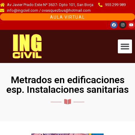
Av Javier Prado Este Nº 3637- Dpto 101, San Borja
955 299 989
info@ingcivil.com / ovasquezbus@hotmail.com
AULA VIRTUAL
Metrados en edificaciones
esp. Instalaciones sanitarias