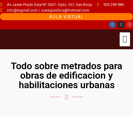
Av Javier Prado Este Nº 3637- Dpto 101, San Borja
955 299 989
info@ingcivil.com / ovasquezbus@hotmail.com
AULA VIRTUAL
Todo sobre metrados para
obras de edificacion y
habilitaciones urbanas